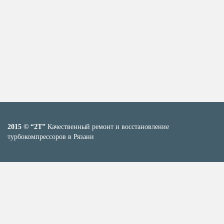
2015 © “2T”
Качественный ремонт и восстановление
турбокомпрессоров в Рязани