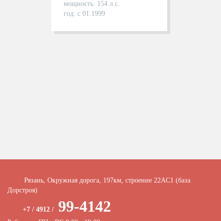
мощность: 154 л.с.
год: с 01.1999
Рязань, Окружная дорога, 197км, строение 22АC1 (база
Дорстроя)
99-4142
+7 / 4912 /