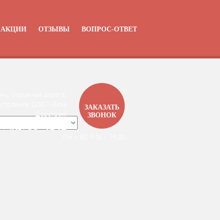
АКЦИИ
ОТЗЫВЫ
ВОПРОС-ОТВЕТ
нь, Окружная дорога,
 строение 22АC1 (база
ЗАКАЗАТЬ
Дорстроя)
ЗВОНОК
99-4142
7 / 4912 /
ПН - ВС 9:00 - 19:00