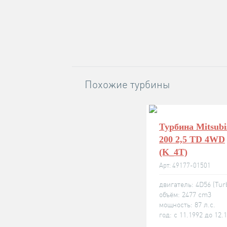
Похожие турбины
Турбина Mitsubi
200 2,5 TD 4WD
(K_4T)
Арт: 49177-01501
двигатель: 4D56 (Tur
объём: 2477 cm3
мощность: 87 л.с.
год: с 11.1992 до 12.