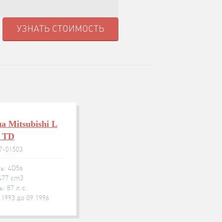
УЗНАТЬ СТОИМОСТЬ
а Mitsubishi L
5 TD
77-01503
ь: 4D56
477 cm3
: 87 л.с.
.1993 до 09.1996