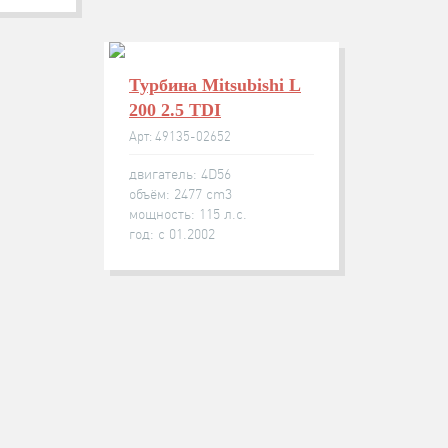
Турбина Mitsubishi L
200 2.5 TDI
Арт: 49135-02652
двигатель: 4D56
объём: 2477 cm3
мощность: 115 л.с.
год: с 01.2002