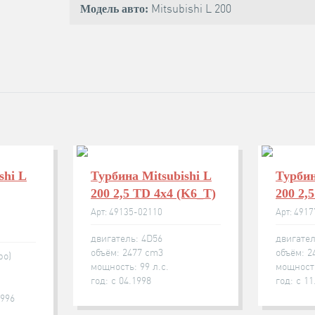
Mitsubishi L 200
Модель авто:
shi L
Турбина Mitsubishi L
Турбин
200 2,5 TD 4x4 (K6_T)
200 2,
Арт: 49135-02110
Арт: 491
двигатель: 4D56
двигател
объём: 2477 cm3
объём: 2
bo)
мощность: 99 л.с.
мощность
год: с 04.1998
год: с 11
1996