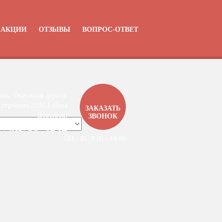
АКЦИИ
ОТЗЫВЫ
ВОПРОС-ОТВЕТ
ань, Окружная дорога,
 строение 22АC1 (база
ЗАКАЗАТЬ
Дорстроя)
ЗВОНОК
99-4142
7 / 4912 /
ПН - ВС 9:00 - 19:00