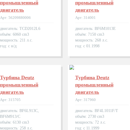
промышленный
промышленный
двигатель
двигатель
Арт: 56209880006
Арт: 314001
двигатель: TCD2012L6
двигатель: BF6M1013E
объём: 6060 cm3
объём: 7150 cm3
мощность: 211 л.с.
мощность: 268 л.с.
год: с н/д
год: с 01.1998
Турбина Deutz
Турбина Deutz
промышленный
промышленный
двигатель
двигатель
Арт: 315705
Арт: 317960
двигатель: BF6L913C,
двигатель: BF4L1011F/T
BF6M913/C
объём: 2730 cm3
объём: 6130 cm3
мощность: 72 л.с.
мощность: 258 л.с.
год: с 11.1999