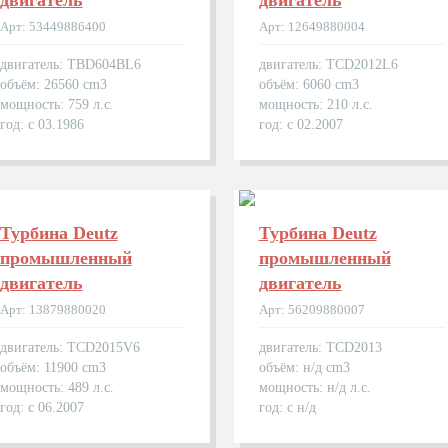
двигатель
двигатель
Арт: 53449886400
Арт: 12649880004
двигатель: TBD604BL6
двигатель: TCD2012L6
объём: 26560 cm3
объём: 6060 cm3
мощность: 759 л.с.
мощность: 210 л.с.
год: с 03.1986
год: с 02.2007
Турбина Deutz
Турбина Deutz
промышленный
промышленный
двигатель
двигатель
Арт: 13879880020
Арт: 56209880007
двигатель: TCD2015V6
двигатель: TCD2013
объём: 11900 cm3
объём: н/д cm3
мощность: 489 л.с.
мощность: н/д л.с.
год: с 06.2007
год: с н/д