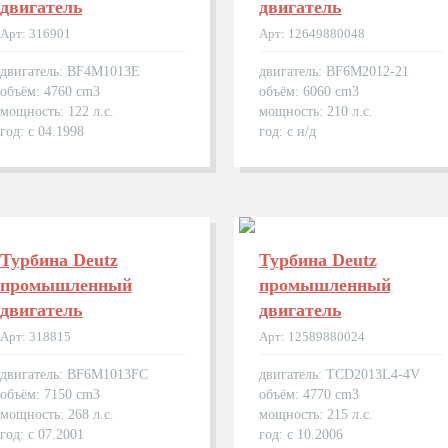
двигатель
двигатель
Арт: 316901
Арт: 12649880048
двигатель: BF4M1013E
двигатель: BF6M2012-21
объём: 4760 cm3
объём: 6060 cm3
мощность: 122 л.с.
мощность: 210 л.с.
год: с 04.1998
год: с н/д
Турбина Deutz
Турбина Deutz
промышленный
промышленный
двигатель
двигатель
Арт: 318815
Арт: 12589880024
двигатель: BF6M1013FC
двигатель: TCD2013L4-4V
объём: 7150 cm3
объём: 4770 cm3
мощность: 268 л.с.
мощность: 215 л.с.
год: с 07.2001
год: с 10.2006