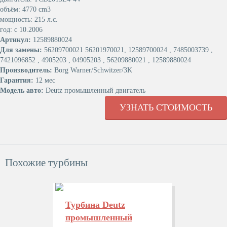
объём: 4770 cm3
мощность: 215 л.с.
год: с 10.2006
Артикул:
12589880024
Для замены:
56209700021 56201970021, 12589700024 , 7485003739 ,
7421096852 , 4905203 , 04905203 , 56209880021 , 12589880024
Производитель:
Borg Warner/Schwitzer/3K
Гарантия:
12 мес
Модель авто:
Deutz промышленный двигатель
УЗНАТЬ СТОИМОСТЬ
Похожие турбины
Турбина Deutz
промышленный