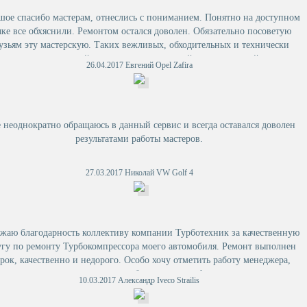
шое спасибо мастерам, отнеслись с пониманием. Понятно на доступном
ыке все обхяснили. Ремонтом остался доволен. Обязательно посоветую
узьям эту мастерскую. Таких вежливых, обходительных и технически
грамотных людей, не встречал ни в одной автомастерской.
26.04.2017 Евгений Opel Zafira
 неоднократно обращаюсь в данный сервис и всегда оставался доволен
результатами работы мастеров.
27.03.2017 Николай VW Golf 4
жаю благодарность коллективу компании Турботехник за качественную
угу по ремонту Турбокомпрессора моего автомобиля. Ремонт выполнен
срок, качественно и недорого. Особо хочу отметить работу менеджера,
за вежливое и корректное обращениеи профессионализм.
10.03.2017 Александр Iveco Strailis