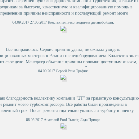
выразить огромнейшую благодарность компании Турботехник, а также их
трудникам за быструю, качественную и квалифицированную помощь в
определении причины неисправности и последующий ремонт моего
окомпрессора. Буду советовать знакомым и друзьям вашу организацию.
04.09.2017 27.06.2017 Константин Iveco, водитель дальнобойщик
Остался очень доволен
Все понравилось. Сервис приятно удвил, не ожидал увидеть
ицированных мастеров в Рязани со спецоборудованием. Коллектив знает
ит свое дело. Менеджер объяснил причины поломки доступным языком,
впоследствии, спасло от поломки двигатель. Думаю, что после ремонта,
04.09.2017 Сергей Рено Трафик
турбина отходит долго. Успехов Вам и процветания.
ю благодарность коллективу компании "2Т" за грамотную консультацию
и ремонт моего турбокомпрессора. Все работы были произведены в
авленный срок. После ремонта тщательно упаковали турбину в пленку.
08.05.2017 Анатолий Ford Transit; Лада Приора