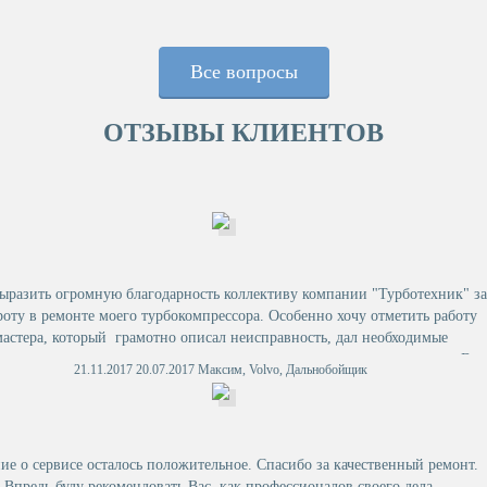
Все вопросы
ОТЗЫВЫ КЛИЕНТОВ
ыразить огромную благодарность коллективу компании "Турботехник" за
роту в ремонте моего турбокомпрессора. Особенно хочу отметить работу
мастера, который грамотно описал неисправность, дал необходимые
мендации, и сделал все это доступным и понятным для меня языком. В
21.11.2017 20.07.2017 Максим, Volvo, Дальнобойщик
ьнейшем буду обращаться в вашу организацию и советовать знакомым.
е о сервисе осталось положительное. Спасибо за качественный ремонт.
Впредь буду рекомендовать Вас, как профессионалов своего дела.