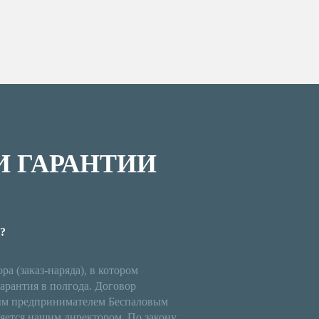
 ГАРАНТИИ
?
а (заказ-наряда), в котором
арантия в полгода. Договор
ым предпринимателем Беспаловым
яется нашим директором. По закону