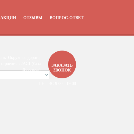
АКЦИИ
ОТЗЫВЫ
ВОПРОС-ОТВЕТ
ань, Окружная дорога,
 строение 22АC1 (база
ЗАКАЗАТЬ
Дорстроя)
ЗВОНОК
99-4142
7 / 4912 /
ПН - ВС 9:00 - 19:00