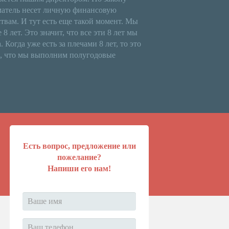
атель несет личную финансовую
ствам.
И тут есть еще такой момент. Мы
 лет. Это значит, что все эти 8 лет мы
 Когда уже есть за плечами 8 лет, то это
м, что мы выполним полугодовые
Есть вопрос, предложение или
пожелание?
Напиши его нам!