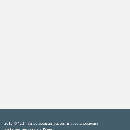
2015 © “2T”
Качественный ремонт и восстановление
турбокомпрессоров в Рязани