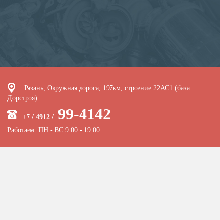
Рязань, Окружная дорога, 197км, строение 22АC1 (база
Дорстроя)
99-4142
+7 / 4912 /
Работаем: ПН - ВС 9:00 - 19:00