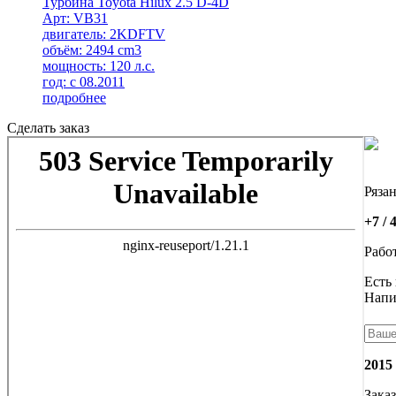
Турбина Toyota Hilux 2.5 D-4D
Арт: VB31
двигатель: 2KDFTV
объём: 2494 cm3
мощность: 120 л.с.
год: с 08.2011
подробнее
Сделать заказ
Ряза
+7 / 
Работ
Есть
Напи
2015
Заказ