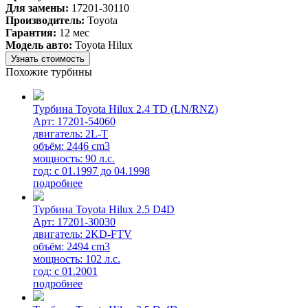
Для замены:
17201-30110
Производитель:
Toyota
Гарантия:
12 мес
Модель авто:
Toyota Hilux
Узнать стоимость
Похожие турбины
Турбина Toyota Hilux 2.4 TD (LN/RNZ)
Арт: 17201-54060
двигатель: 2L-T
объём: 2446 cm3
мощность: 90 л.с.
год: с 01.1997 до 04.1998
подробнее
Турбина Toyota Hilux 2.5 D4D
Арт: 17201-30030
двигатель: 2KD-FTV
объём: 2494 cm3
мощность: 102 л.с.
год: с 01.2001
подробнее