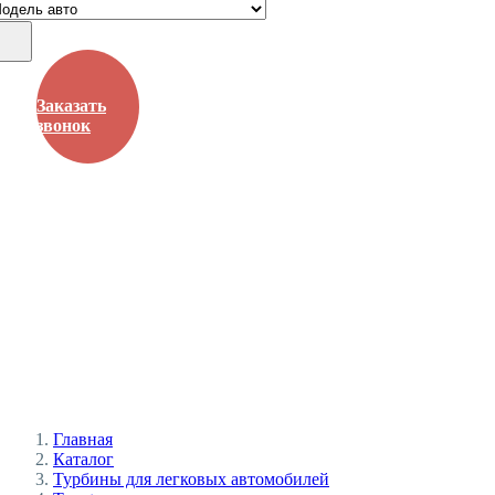
Заказать
звонок
Рязань, Окружная дорога, 197км, строение 22АC1 (база
Дорстроя)
+7 / 4912 /
99-4142
ПН - ВС 9:00 - 19:00
Главная
Каталог
Турбины для легковых автомобилей