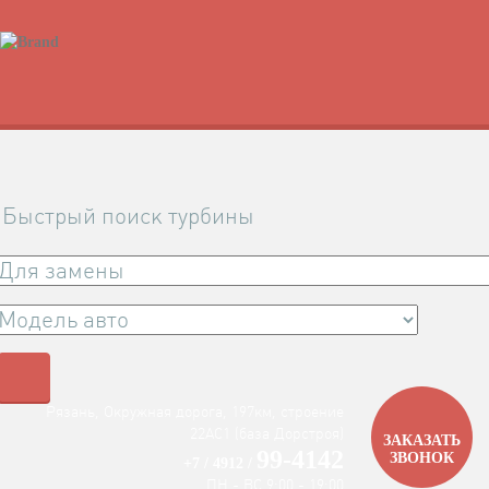
Быстрый поиск турбины
Рязань, Окружная дорога, 197км, строение
22АC1 (база Дорстроя)
ЗАКАЗАТЬ
99-4142
ЗВОНОК
+7 / 4912 /
ПН - ВС 9:00 - 19:00