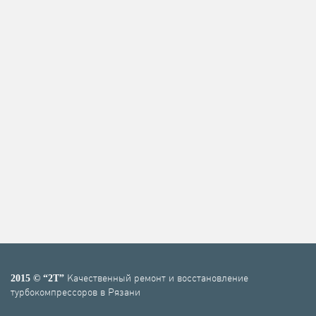
Качественный ремонт и восстановление
2015 © “2T”
турбокомпрессоров в Рязани