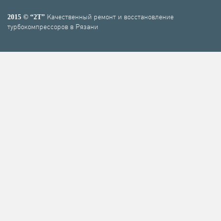
Качественный ремонт и восстановление
2015 © “2T”
турбокомпрессоров в Рязани