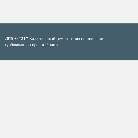
2015 © “2T”
Качественный ремонт и восстановление
турбокомпрессоров в Рязани