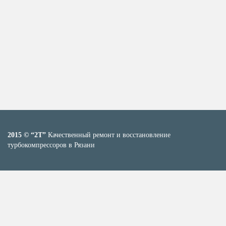
2015 © “2T”
Качественный ремонт и восстановление
турбокомпрессоров в Рязани