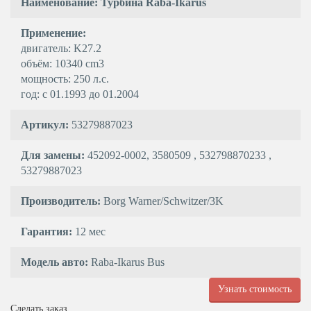
Наименование: Турбина Raba-Ikarus
Применение:
двигатель: K27.2
объём: 10340 cm3
мощность: 250 л.с.
год: с 01.1993 до 01.2004
Артикул:
53279887023
Для замены:
452092-0002, 3580509 , 532798870233 ,
53279887023
Производитель:
Borg Warner/Schwitzer/3K
Гарантия:
12 мес
Модель авто:
Raba-Ikarus Bus
Узнать стоимость
Сделать заказ