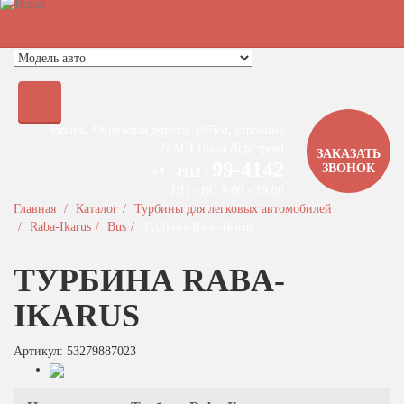
Быстрый поиск турбины
Рязань, Окружная дорога, 197км, строение
22АC1 (база Дорстроя)
ЗАКАЗАТЬ
99-4142
ЗВОНОК
+7 / 4912 /
ПН - ВС 9:00 - 19:00
Главная
Каталог
Турбины для легковых автомобилей
Raba-Ikarus
Bus
Турбина Raba-Ikarus
ТУРБИНА RABA-
IKARUS
Артикул: 53279887023