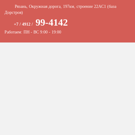
Рязань, Окружная дорога, 197км, строение 22АC1 (база
Дорстроя)
99-4142
+7 / 4912 /
Работаем: ПН - ВС 9:00 - 19:00