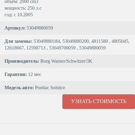
объём: 2000 cm3
мощность: 250 л.с
год: с 10.2005
Артикул:
53049880059
Для замены:
53049880184, 53049880200, 4811580 , 4805045,
12618667, 12598713 , 53049700059 , 53049880059
Производитель:
Borg Warner/Schwitzer/3K
Гарантия:
12 мес
Модель авто:
Pontiac Solstice
УЗНАТЬ СТОИМОСТЬ