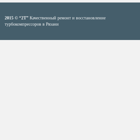
2015 © “2T”
Качественный ремонт и восстановление
турбокомпрессоров в Рязани