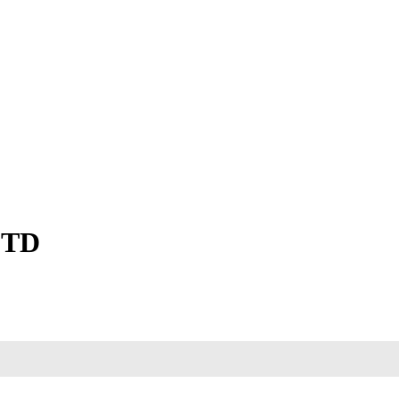
я)
 TD