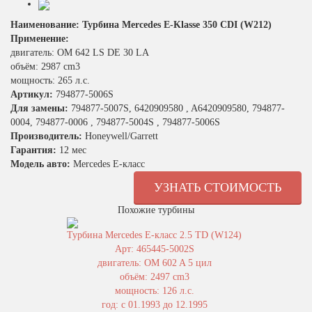
Наименование: Турбина Mercedes E-Klasse 350 CDI (W212)
Применение:
двигатель: OM 642 LS DE 30 LA
объём: 2987 cm3
мощность: 265 л.с.
Артикул:
794877-5006S
Для замены:
794877-5007S, 6420909580 , A6420909580, 794877-
0004, 794877-0006 , 794877-5004S , 794877-5006S
Производитель:
Honeywell/Garrett
Гарантия:
12 мес
Модель авто:
Mercedes E-класс
УЗНАТЬ СТОИМОСТЬ
Похожие турбины
Турбина Mercedes E-класс 2.5 TD (W124)
Арт: 465445-5002S
двигатель: OM 602 A 5 цил
объём: 2497 cm3
мощность: 126 л.с.
год: с 01.1993 до 12.1995