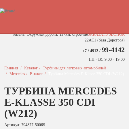
Быстрый поиск турбины
Рязань, Окружная дорога, 197км, строение
ЗАКАЗАТЬ ЗВОНОК
22АC1 (база Дорстроя)
99-4142
+7 / 4912 /
ПН - ВС 9:00 - 19:00
Главная
Каталог
Турбины для легковых автомобилей
Mercedes
E-класс
Турбина Mercedes E-Klasse 350 CDI (W212)
ТУРБИНА MERCEDES
E-KLASSE 350 CDI
(W212)
Артикул: 794877-5006S