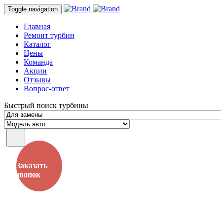
Toggle navigation
Главная
Ремонт турбин
Каталог
Цены
Команда
Акции
Отзывы
Вопрос-ответ
Быстрый поиск турбины
Заказать
звонок
Рязань, Окружная дорога, 197км, строение 22АC1 (база Дорстро
+7 / 4912 /
99-4142