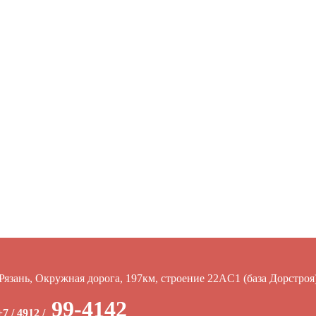
Рязань, Окружная дорога, 197км, строение 22АC1 (база Дорстроя
99-4142
+7 / 4912 /