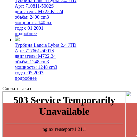
Турбина Lancia Lybra 2.4 JTD
Арт: 710811-5002S
двигатель: M722.KT.24
объём: 2400 cm3
мощность: 140 л.с
год: с 01.2001
подробнее
Турбина Lancia Lybra 2.4 JTD
Арт: 717661-5001S
двигатель: M722.24
объём: 1248 cm3
мощность: 1248 cm3
год: с 05.2003
подробнее
Сделать заказ