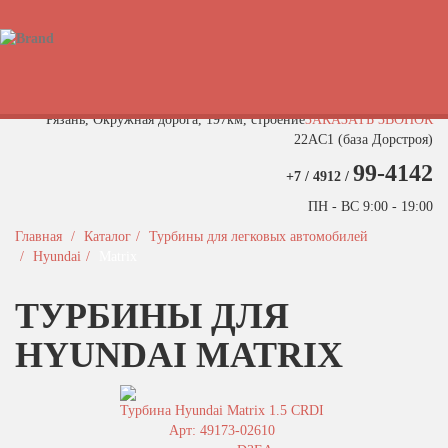
Быстрый поиск турбины
Рязань, Окружная дорога, 197км, строение
ЗАКАЗАТЬ ЗВОНОК
22АC1 (база Дорстроя)
99-4142
+7 / 4912 /
ПН - ВС 9:00 - 19:00
Главная
Каталог
Турбины для легковых автомобилей
Hyundai
Matrix
ТУРБИНЫ ДЛЯ
HYUNDAI MATRIX
Турбина Hyundai Matrix 1.5 CRDI
Арт: 49173-02610