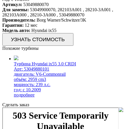
Артикул:
53049880070
Для замены:
53049900070, 282103A001 , 28210-3A001 ,
282103A000 , 28210-3A000 , 53049880070
Производитель:
Borg Warner/Schwitzer/3K
Гарантия:
12 мес
Модель авто:
Hyundai ix55
УЗНАТЬ СТОИМОСТЬ
Похожие турбины
Турбина Hyundai ix55 3.0 CRDI
Арт: 53049880101
двигатель: V6-Commonrail
объём: 2959 cm3
мощность: 239 л.с.
год: с 10.2009
подробнее
Сделать заказ