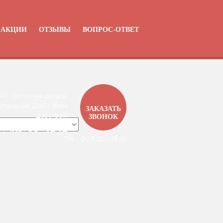
АКЦИИ
ОТЗЫВЫ
ВОПРОС-ОТВЕТ
нь, Окружная дорога,
 строение 22АC1 (база
ЗАКАЗАТЬ
Дорстроя)
ЗВОНОК
99-4142
7 / 4912 /
ПН - ВС 9:00 - 19:00