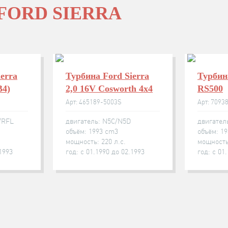
FORD SIERRA
erra
Турбина Ford Sierra
Турбин
B4)
2,0 16V Cosworth 4x4
RS500
Арт: 465189-5003S
Арт: 7093
/RFL
двигатель: N5C/N5D
двигатель
объём: 1993 cm3
объём: 1
мощность: 220 л.с.
мощность:
.1993
год: с 01.1990 до 02.1993
год: с 01