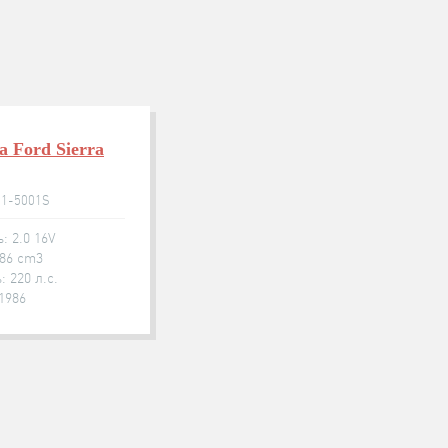
а Ford Sierra
81-5001S
: 2.0 16V
986 cm3
 220 л.с.
.1986