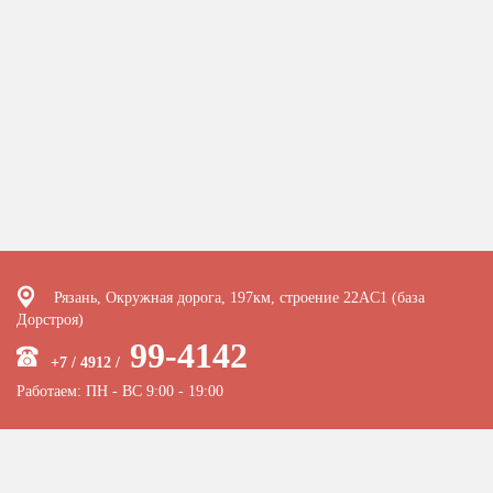
Рязань, Окружная дорога, 197км, строение 22АC1 (база
Дорстроя)
99-4142
+7 / 4912 /
Работаем: ПН - ВС 9:00 - 19:00