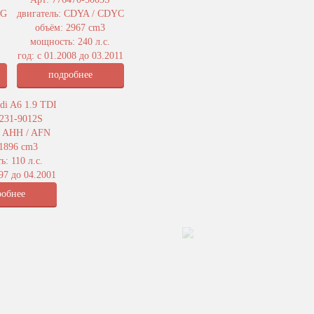
NG
двигатель: CDYA / CDYC
объём: 2967 cm3
мощность: 240 л.с.
год: с 01.2008 до 03.2011
подробнее
di A6 1.9 TDI
4231-9012S
: AHH / AFN
 1896 cm3
: 110 л.с.
997 до 04.2001
робнее