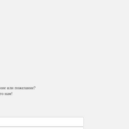
ение или пожелание?
го нам!