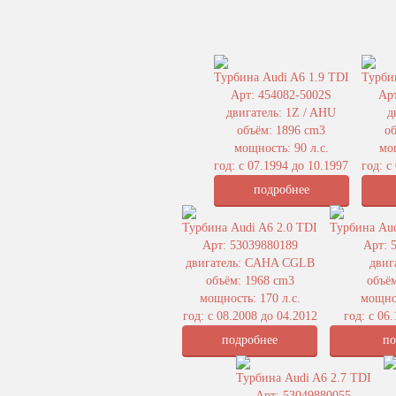
Турбина Audi A6 1.9 TDI
Турби
Арт: 454082-5002S
Ар
двигатель: 1Z / AHU
д
объём: 1896 cm3
о
мощность: 90 л.с.
мощ
год: с 07.1994 до 10.1997
год: с
подробнее
Турбина Audi A6 2.0 TDI
Турбина Aud
Арт: 53039880189
Арт: 
двигатель: CAHA CGLB
двиг
объём: 1968 cm3
объём
мощность: 170 л.с.
мощнос
год: с 08.2008 до 04.2012
год: с 06
подробнее
по
Турбина Audi A6 2.7 TDI
Арт: 53049880055