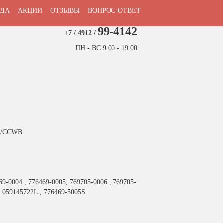
язань, Окружная дорога,
ЗАКАЗАТЬ ЗВОНОК
ДА
АКЦИИ
ОТЗЫВЫ
ВОПРОС-ОТВЕТ
197км, строение 22АC1 (база Дорстроя)
99-4142
+7 / 4912 /
ПН - ВС 9:00 - 19:00
A/CCWB
9-0004 , 776469-0005, 769705-0006 , 769705-
 059145722L , 776469-5005S