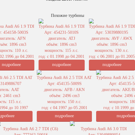
Похожие турбины
на Audi A6 1.9 TDI
Турбина Audi A6 1.9 TDI
Турбина Audi A6 1.9 TDI
т: 454158-5003S
Арт: 454231-5010S
Арт: 53039880195
вигатель: AFN
двигатель: ATJ
двигатель: AVF / AWX
бъём: 1896 cm3
объём: 1896 cm3
объём: 1896 cm3
ность: 110 л.с.
мощность: 115 л.с.
мощность: 130 л.с.
 02.1996 до 04.2001
год: с 01.1998 до 04.2001
год: с 06.2001 до 01.2005
подробнее
подробнее
подробнее
i A6 2.5 TDI AAT
Турбина Audi A6 2.5 TDI AAT
Турбина Audi A6 2.5
53149886707
Арт: 454135-5009S
Арт: 454135-
атель: AAT
двигатель: AFB / AKN
двигатель: AKE/
: 2461 cm3
объём: 2496 cm3
объём: 2496
ть: 115 л.с.
мощность: 150 л.с.
мощность: 180
.1994 до 10.1997
год: с 04.1997 до 05.2001
год: с 10.1999 до
дробнее
подробнее
подробне
Турбина Audi A6 2.7 TDI (C6)
Турбина Audi A6 3.0 TDI
Арт: 777162-5001S
Арт: 53049880054