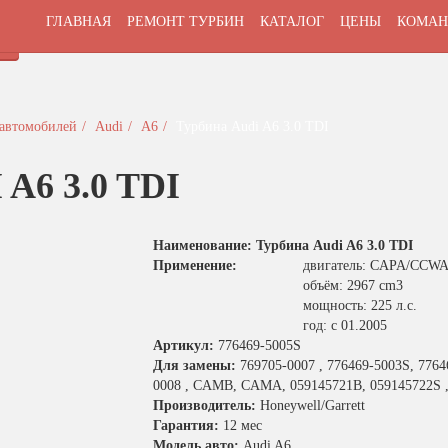
Р
ГЛАВНАЯ
РЕМОНТ ТУРБИН
КАТАЛОГ
ЦЕНЫ
КОМАН
 автомобилей
Audi
A6
Турбина Audi A6 3.0 TDI
A6 3.0 TDI
Наименование: Турбина Audi A6 3.0 TDI
Применение:
двигатель: CAPA/CCW
объём: 2967 cm3
мощность: 225 л.с.
год: с 01.2005
Артикул:
776469-5005S
Для замены:
769705-0007 , 776469-5003S, 77646
0008 , CAMB, CAMA, 059145721B, 059145722S ,
Производитель:
Honeywell/Garrett
Гарантия:
12 мес
Модель авто:
Audi A6