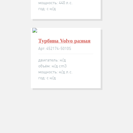
мощность: 440 л.с.
год: с н/д
Турбина Volvo разная
Арт: 452174-5010S
двигатель: н/д
объём: н/д cm3
мощность: н/д л.с.
год: с н/д