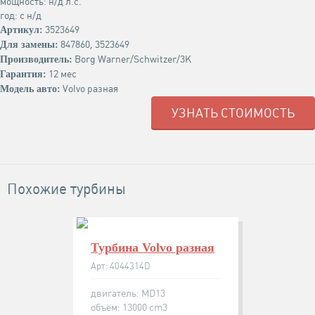
мощность: н/д л.с.
год: с н/д
3523649
Артикул:
847860, 3523649
Для замены:
Borg Warner/Schwitzer/3K
Производитель:
12 мес
Гарантия:
Volvo разная
Модель авто:
УЗНАТЬ СТОИМОСТЬ
Похожие турбины
Турбина Volvo разная
Арт: 4044314D
двигатель: MD13
объём: 13000 cm3