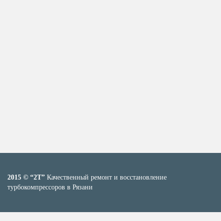
2015 © “2T”
Качественный ремонт и восстановление
турбокомпрессоров в Рязани