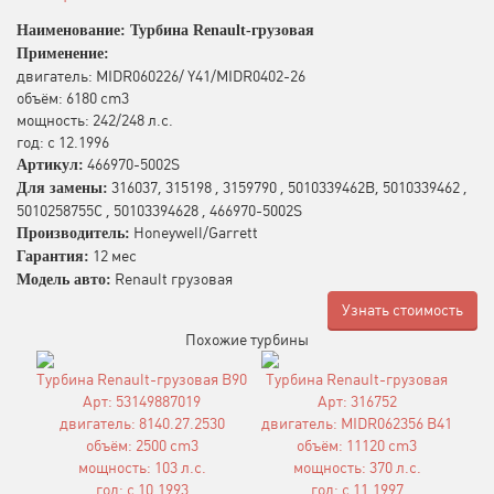
Наименование: Турбина Renault-грузовая
Применение:
двигатель: MIDR060226/ Y41/MIDR0402-26
объём: 6180 cm3
мощность: 242/248 л.с.
год: с 12.1996
466970-5002S
Артикул:
316037, 315198 , 3159790 , 5010339462B, 5010339462 ,
Для замены:
5010258755C , 50103394628 , 466970-5002S
Honeywell/Garrett
Производитель:
12 мес
Гарантия:
Renault грузовая
Модель авто:
Узнать стоимость
Похожие турбины
Турбина Renault-грузовая B90
Турбина Renault-грузовая
Арт: 53149887019
Арт: 316752
двигатель: 8140.27.2530
двигатель: MIDR062356 B41
объём: 2500 cm3
объём: 11120 cm3
мощность: 103 л.с.
мощность: 370 л.с.
год: с 10.1993
год: с 11.1997