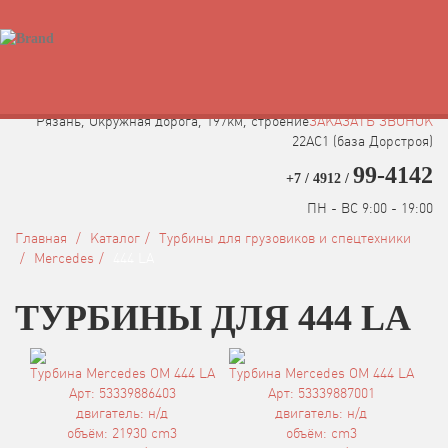
Быстрый поиск турбины
Рязань, Окружная дорога, 197км, строение
ЗАКАЗАТЬ ЗВОНОК
22АC1 (база Дорстроя)
99-4142
+7 / 4912 /
ПН - ВС 9:00 - 19:00
Главная
Каталог
Турбины для грузовиков и спецтехники
Mercedes
444 LA
ТУРБИНЫ ДЛЯ 444 LA
Турбина Mercedes OM 444 LA
Турбина Mercedes OM 444 LA
Арт: 53339886403
Арт: 53339887001
двигатель: н/д
двигатель: н/д
объём: 21930 cm3
объём: cm3