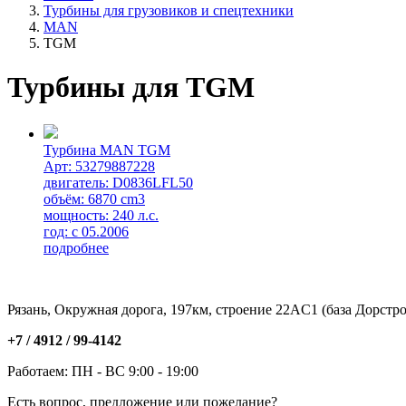
Турбины для грузовиков и спецтехники
MAN
TGM
Турбины для TGM
Турбина MAN TGM
Арт: 53279887228
двигатель: D0836LFL50
объём: 6870 cm3
мощность: 240 л.с.
год: с 05.2006
подробнее
Рязань, Окружная дорога, 197км, строение 22АC1 (база Дорстро
+7 / 4912 /
99-4142
Работаем: ПН - ВС 9:00 - 19:00
Есть вопрос, предложение или пожелание?