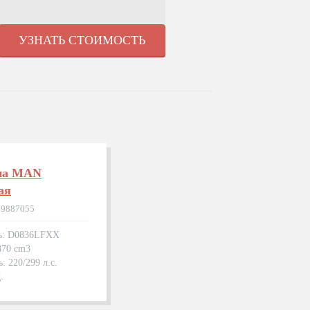
УЗНАТЬ СТОИМОСТЬ
на MAN
ая
79887055
ль: D0836LFXX
870 cm3
: 220/299 л.с.
.