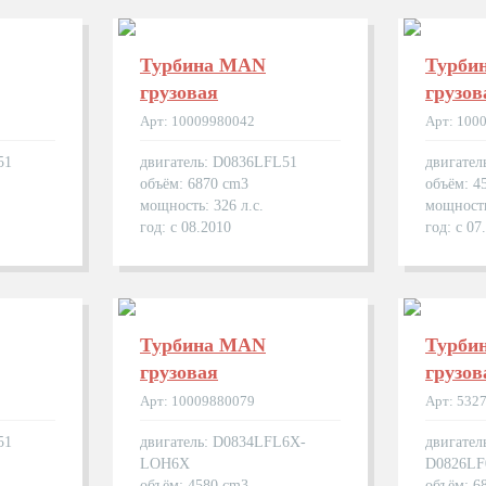
Турбина MAN
Турби
грузовая
грузов
Арт: 10009980042
Арт: 100
51
двигатель: D0836LFL51
двигател
объём: 6870 cm3
объём: 4
мощность: 326 л.с.
мощность
год: с 08.2010
год: с 07
Турбина MAN
Турби
грузовая
грузов
Арт: 10009880079
Арт: 532
51
двигатель: D0834LFL6X-
двигател
LOH6X
D0826LF
объём: 4580 cm3
объём: 6