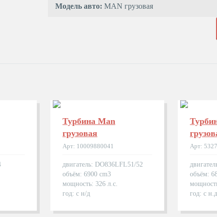
Модель авто:
MAN грузовая
Турбина Man
Турби
грузовая
грузов
Арт: 10009880041
Арт: 532
4
двигатель: DO836LFL51/52
двигате
объём: 6900 cm3
объём: 6
мощность: 326 л.с.
мощность
год: с н/д
год: с н.д