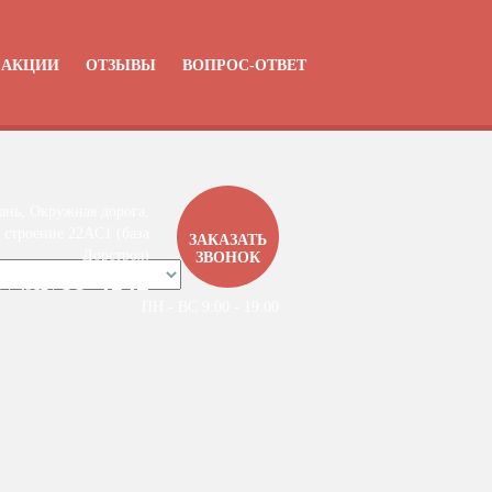
АКЦИИ
ОТЗЫВЫ
ВОПРОС-ОТВЕТ
ань, Окружная дорога,
 строение 22АC1 (база
ЗАКАЗАТЬ
Дорстроя)
ЗВОНОК
99-4142
7 / 4912 /
ПН - ВС 9:00 - 19:00