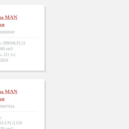
на MAN
ая
09880049
ь: D0834LFL51
580 cm3
: 211 л.с.
.2010
на MAN
ая
79887024
ь:
01/LFL/LUH
870 cm3