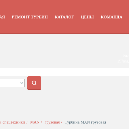
АЯ
РЕМОНТ ТУРБИН
КАТАЛОГ
ЦЕНЫ
КОМАНДА
Ряз
197км,
+
и спецтехники
MAN
грузовая
Турбина MAN грузовая