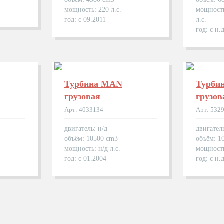
мощность: 220 л.с.
мощность
год: с 09.2011
л.с.
год: с н.д
Турбина MAN
Турби
грузовая
грузов
Арт: 4033134
Арт: 532
двигатель: н/д
двигател
объём: 10500 cm3
объём: 1
мощность: н/д л.с.
мощность
год: с 01.2004
год: с н.д