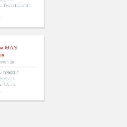
: 190/231/258/314
.
на MAN
ая
99907129
ь: D2066LF
0500 cm3
: 480 л.с.
.