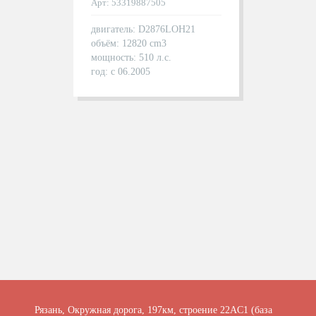
Арт: 53319887505
двигатель: D2876LOH21
объём: 12820 cm3
мощность: 510 л.с.
год: с 06.2005
Рязань, Окружная дорога, 197км, строение 22АC1 (база