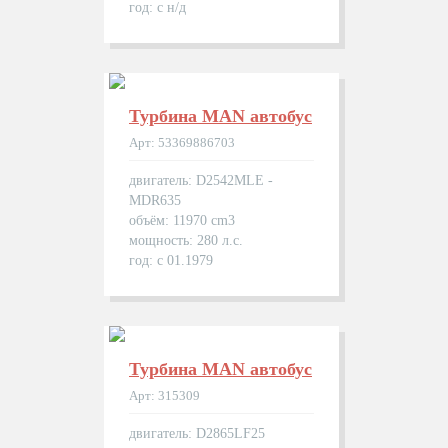
год: с н/д
Турбина MAN автобуc
Арт: 53369886703
двигатель: D2542MLE -
MDR635
объём: 11970 cm3
мощность: 280 л.с.
год: с 01.1979
Турбина MAN автобуc
Арт: 315309
двигатель: D2865LF25