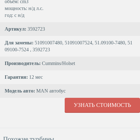
объём: cm3
мощность: н/д л.с.
год: с н/д
Артикул:
3592723
Для замены:
51091007480, 51091007524, 51.09100-7480, 51
09100-7524 , 3592723
Производитель:
Cummins/Holset
Гарантия:
12 мес
Модель авто:
MAN автобуc
УЗНАТЬ СТОИМОСТЬ
Похожие турбины