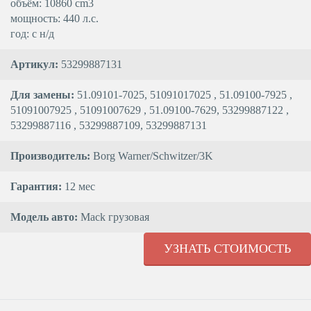
объём: 10860 cm3
мощность: 440 л.с.
год: с н/д
Артикул:
53299887131
Для замены:
51.09101-7025, 51091017025 , 51.09100-7925 ,
51091007925 , 51091007629 , 51.09100-7629, 53299887122 ,
53299887116 , 53299887109, 53299887131
Производитель:
Borg Warner/Schwitzer/3K
Гарантия:
12 мес
Модель авто:
Mack грузовая
УЗНАТЬ СТОИМОСТЬ