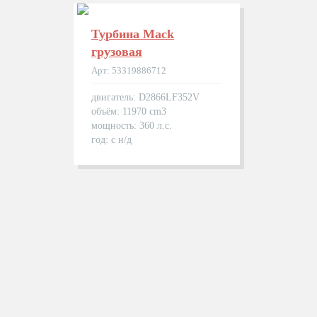
Турбина Mack
грузовая
Арт: 53319886712
двигатель: D2866LF352V
объём: 11970 cm3
мощность: 360 л.с.
год: с н/д