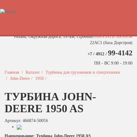
Быстрый поиск турбины
Рязань, Окружная дорога, 197км, строение
ЗАКАЗАТЬ ЗВОНОК
22АC1 (база Дорстроя)
99-4142
+7 / 4912 /
ПН - ВС 9:00 - 19:00
Главная
Каталог
Турбины для грузовиков и спецтехники
John-Deere
1950
Турбина John-Deere 1950 AS
ТУРБИНА JOHN-
DEERE 1950 AS
Артикул: 466874-5005S
Наименование: Турбина John-Deere 1950 AS