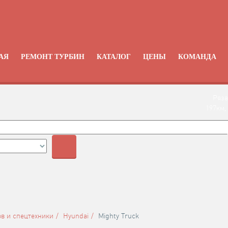
АЯ
РЕМОНТ ТУРБИН
КАТАЛОГ
ЦЕНЫ
КОМАНДА
Ряза
197км,
+
в и спецтехники
Hyundai
Mighty Truck