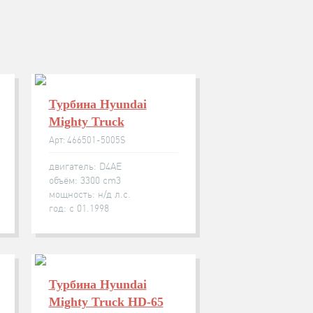
Турбина Hyundai
Mighty Truck
Арт: 466501-5005S
двигатель: D4AE
объём: 3300 cm3
мощность: н/д л.с.
год: с 01.1998
Турбина Hyundai
Mighty Truck HD-65