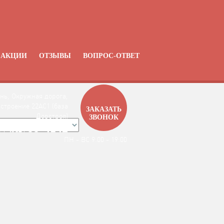
АКЦИИ
ОТЗЫВЫ
ВОПРОС-ОТВЕТ
нь, Окружная дорога,
 строение 22АC1 (база
ЗАКАЗАТЬ
Дорстроя)
ЗВОНОК
99-4142
7 / 4912 /
ПН - ВС 9:00 - 19:00