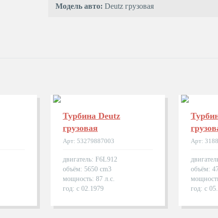
Модель авто:
Deutz грузовая
Турбина Deutz
Турбин
грузовая
грузов
Арт: 53279887003
Арт: 318
двигатель: F6L912
двигате
объём: 5650 cm3
объём: 4
мощность: 87 л.с.
мощность
год: с 02.1979
год: с 05