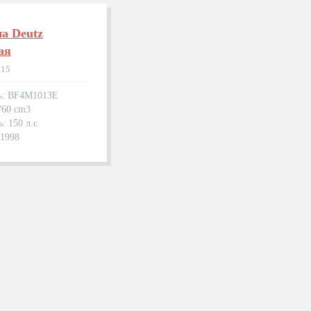
а Deutz
ая
915
ь: BF4M1013E
760 cm3
: 150 л.с.
.1998