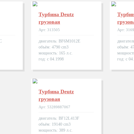
Турбина Deutz
Турбин
грузовая
грузов
Арт: 313505
Арт: 316
C
двигатель: BF6M1012E
двигател
объём: 4790 cm3
объём: 4
мощность: 165 л.с.
мощность
год: с 04.1998
год: с 04
Турбина Deutz
грузовая
Арт: 53289887067
двигатель: BF12L413F
объём: 19140 cm3
мощность: 389 л.с.