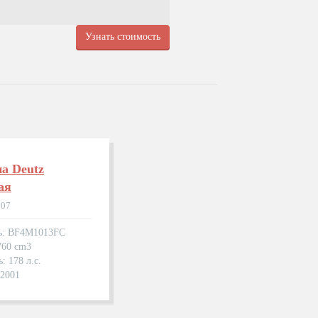
Узнать стоимость
а Deutz
ая
807
ль: BF4M1013FC
760 cm3
: 178 л.с.
.2001