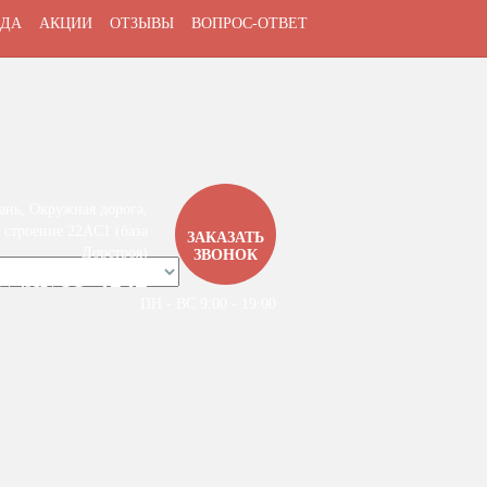
ДА
АКЦИИ
ОТЗЫВЫ
ВОПРОС-ОТВЕТ
ань, Окружная дорога,
 строение 22АC1 (база
ЗАКАЗАТЬ
Дорстроя)
ЗВОНОК
99-4142
7 / 4912 /
ПН - ВС 9:00 - 19:00