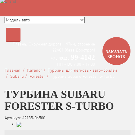
Быстрый поиск турбины
Рязань, Окружная дорога, 197км, строение
22АC1 (база Дорстроя)
ЗАКАЗАТЬ
99-4142
ЗВОНОК
+7 / 4912 /
ПН - ВС 9:00 - 19:00
Главная
Каталог
Турбины для легковых автомобилей
Subaru
Forester
Турбина Subaru Forester S-Turbo
ТУРБИНА SUBARU
FORESTER S-TURBO
Артикул: 49135-04500