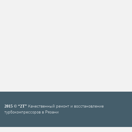
Качественный ремонт и восстановление
2015 © “2T”
турбокомпрессоров в Рязани