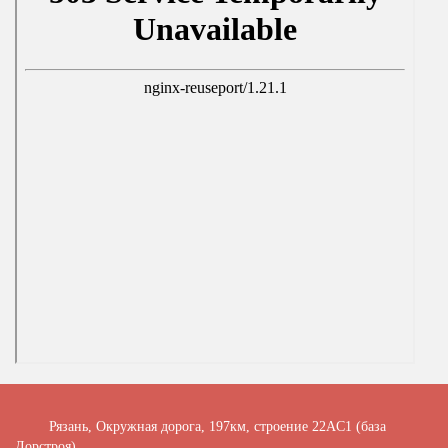
Рязань, Окружная дорога, 197км, строение 22АC1 (база
Дорстроя)