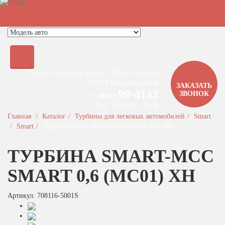
Быстрый поиск турбины
Рязань, Окружная дорога, 197км, строение
22АC1 (база Дорстроя)
ЗАКАЗАТЬ
99-4142
ЗВОНОК
+7 / 4912 /
ПН - ВС 9:00 - 19:00
Главная
Каталог
Турбины для легковых автомобилей
Smart
Smart
Турбина Smart-MCC Smart 0,6 (MC01) XH
ТУРБИНА SMART-MCC
SMART 0,6 (MC01) XH
Артикул: 708116-5001S