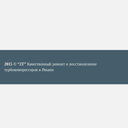
2015 © “2T”
Качественный ремонт и восстановление
турбокомпрессоров в Рязани