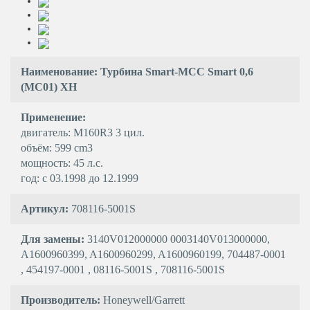
Наименование: Турбина Smart-MCC Smart 0,6
(MC01) XH
Применение:
двигатель: M160R3 3 цил.
объём: 599 cm3
мощность: 45 л.с.
год: с 03.1998 до 12.1999
Артикул:
708116-5001S
Для замены:
3140V012000000 0003140V013000000,
A1600960399, A1600960299, A1600960199, 704487-0001
, 454197-0001 , 08116-5001S , 708116-5001S
Производитель:
Honeywell/Garrett