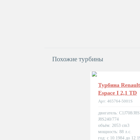
Похожие турбины
Турбина Renault
Espace I 2,1 TD
Арт: 465764-5001S
двигатель: C1J708/J8
J8S240/774
объём: 2053 cm3
мощность: 88 л.с.
год: с 10.1984 до 12.1