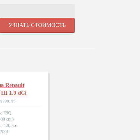
УЗНАТЬ СТОИМОСТЬ
а Renault
III 1.9 dCi
39880196
ь: F9Q
900 cm3
: 120 л.с.
.2001