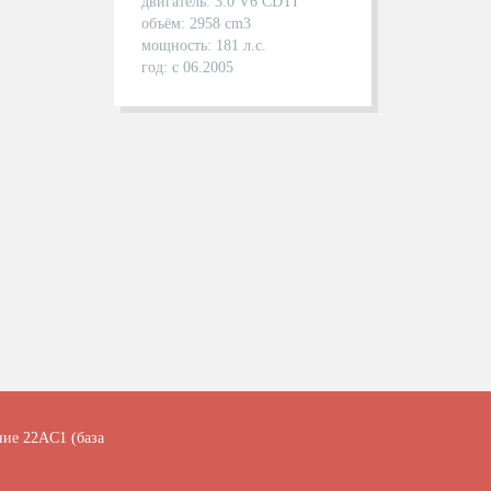
двигатель: 3.0 V6 CDTI
объём: 2958 cm3
мощность: 181 л.с.
год: с 06.2005
ние 22АC1 (база