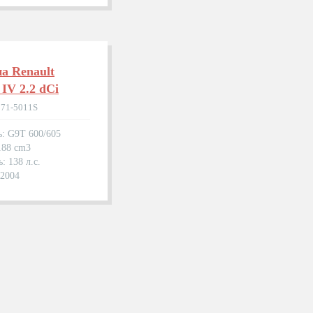
а Renault
 IV 2.2 dCi
271-5011S
ь: G9T 600/605
188 cm3
: 138 л.с.
.2004