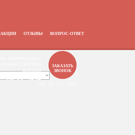
АКЦИИ
ОТЗЫВЫ
ВОПРОС-ОТВЕТ
ань, Окружная дорога,
 строение 22АC1 (база
ЗАКАЗАТЬ
Дорстроя)
ЗВОНОК
99-4142
7 / 4912 /
ПН - ВС 9:00 - 19:00