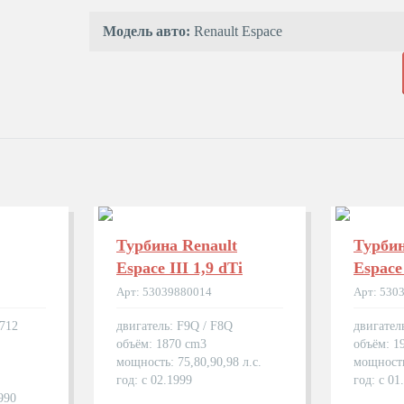
Модель авто:
Renault Espace
Турбина Renault
Турбин
Espace III 1,9 dTi
Espace 
Арт: 53039880014
Арт: 530
S712
двигатель: F9Q / F8Q
двигател
объём: 1870 cm3
объём: 1
мощность: 75,80,90,98 л.с.
мощность
год: с 02.1999
год: с 01
990