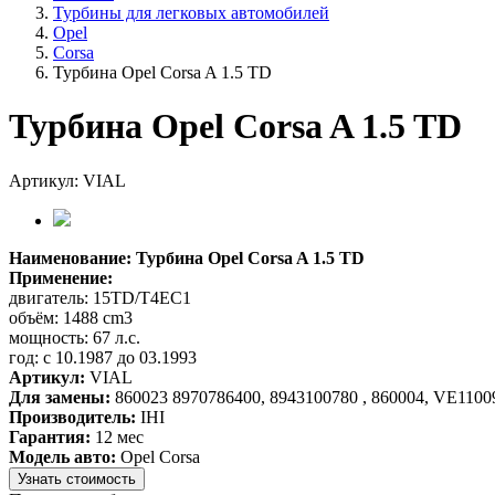
Турбины для легковых автомобилей
Opel
Corsa
Турбина Opel Corsa A 1.5 TD
Турбина Opel Corsa A 1.5 TD
Артикул: VIAL
Наименование: Турбина Opel Corsa A 1.5 TD
Применение:
двигатель: 15TD/T4EC1
объём: 1488 cm3
мощность: 67 л.с.
год: с 10.1987 до 03.1993
Артикул:
VIAL
Для замены:
860023 8970786400, 8943100780 , 860004, VE11009
Производитель:
IHI
Гарантия:
12 мес
Модель авто:
Opel Corsa
Узнать стоимость