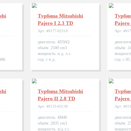
shi
Турбина Mitsubishi
Турбин
Pajero I 2.3 TD
Pajero
Арт: 49177-02510
Арт: 491
двигатель: 4D56Q
двигател
объём: 2500 cm3
объём: 2
мощность: н.д. л.с.
мощность
986
год: с н.д.
год: с 05
shi
Турбина Mitsubishi
Турбин
Pajero II 2.8 TD
Pajero 
Арт: 49135-03130
Арт: 491
двигатель: 4M40
двигател
объём: 2835 cm3
объём: 2
мощность: н/д л.с.
мощность