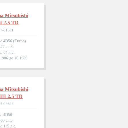
а Mitsubishi
 I 2.5 TD
77-01501
ь: 4D56 (Turbo)
477 cm3
: 84 л.с.
.1986 до 10.1989
а Mitsubishi
III 2.5 TD
35-02682
ь: 4D56
500 cm3
: 115 л.с.