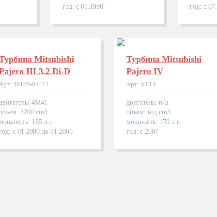
год: с 01.1998
год: с 07
Турбина Mitsubishi
Турбина Mitsubishi
Pajero III 3.2 Di-D
Pajero IV
Арт: 49135-03411
Арт: VT13
двигатель: 4M41
двигатель: н/д
объём: 3200 cm3
объём: н/д cm3
мощность: 165 л.с.
мощность: 170 л.с.
год: с 01.2000 до 01.2006
год: с 2007