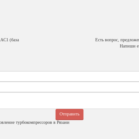
2АC1 (база
Есть вопрос, предлож
Напиши е
овление турбокомпрессоров в Рязани