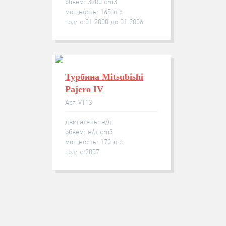
объём: 3200 cm3
мощность: 165 л.с.
год: с 01.2000 до 01.2006
Турбина Mitsubishi
Pajero IV
Арт: VT13
двигатель: н/д
объём: н/д cm3
мощность: 170 л.с.
год: с 2007