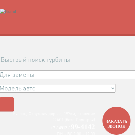
Быстрый поиск турбины
Рязань, Окружная дорога, 197км, строение
22АC1 (база Дорстроя)
ЗАКАЗАТЬ
99-4142
ЗВОНОК
+7 / 4912 /
ПН - ВС 9:00 - 19:00