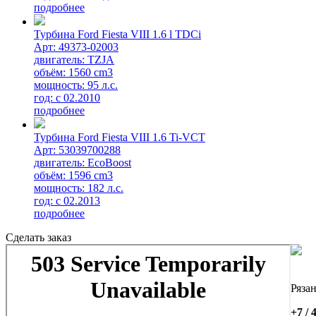
подробнее
Турбина Ford Fiesta VIII 1.6 l TDCi
Арт: 49373-02003
двигатель: TZJA
объём: 1560 cm3
мощность: 95 л.с.
год: с 02.2010
подробнее
Турбина Ford Fiesta VIII 1.6 Ti-VCT
Арт: 53039700288
двигатель: EcoBoost
объём: 1596 cm3
мощность: 182 л.с.
год: с 02.2013
подробнее
Сделать заказ
Ряза
+7 / 