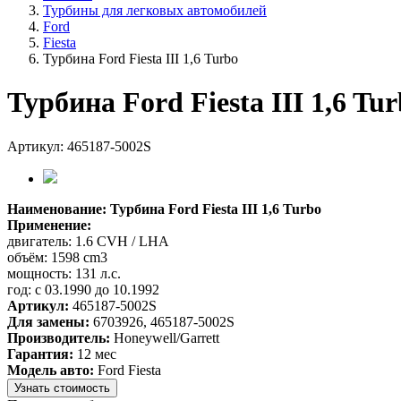
Турбины для легковых автомобилей
Ford
Fiesta
Турбина Ford Fiesta III 1,6 Turbo
Турбина Ford Fiesta III 1,6 Tu
Артикул: 465187-5002S
Наименование: Турбина Ford Fiesta III 1,6 Turbo
Применение:
двигатель: 1.6 CVH / LHA
объём: 1598 cm3
мощность: 131 л.с.
год: с 03.1990 до 10.1992
Артикул:
465187-5002S
Для замены:
6703926, 465187-5002S
Производитель:
Honeywell/Garrett
Гарантия:
12 мес
Модель авто:
Ford Fiesta
Узнать стоимость