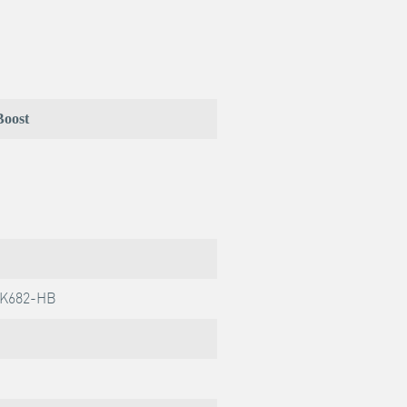
oost
6K682-HB