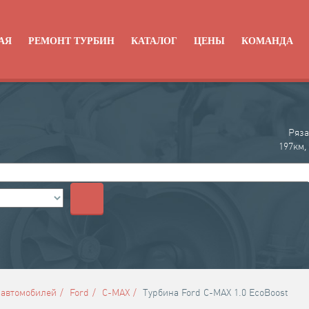
АЯ
РЕМОНТ ТУРБИН
КАТАЛОГ
ЦЕНЫ
КОМАНДА
Ряза
197км,
+
 автомобилей
Ford
C-MAX
Турбина Ford C-MAX 1.0 EcoBoost