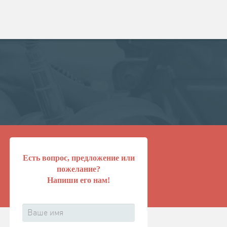
Есть вопрос, предложение или
пожелание?
Напиши его нам!