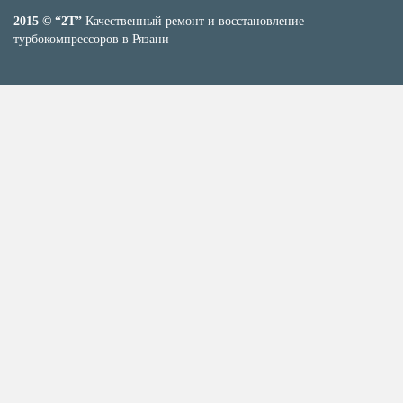
2015 © “2T”
Качественный ремонт и восстановление
турбокомпрессоров в Рязани