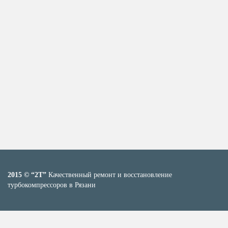
2015 © “2T”
Качественный ремонт и восстановление
турбокомпрессоров в Рязани