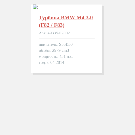
Турбина BMW M4 3.0
(F82 / F83)
Арт: 49335-02002
двигатель: S55B30
объём: 2979 cm3
мощность: 431 л.с.
год: с 04.2014