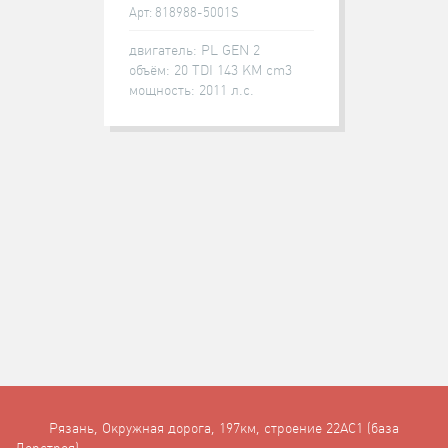
Арт: 818988-5001S
двигатель: PL GEN 2
объём: 20 TDI 143 KM cm3
мощность: 2011 л.с.
Рязань, Окружная дорога, 197км, строение 22АC1 (база