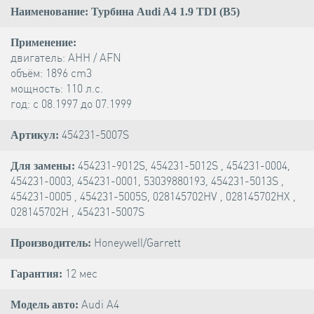
Наименование: Турбина Audi A4 1.9 TDI (B5)
Применение:
двигатель: AHH / AFN
объём: 1896 cm3
мощность: 110 л.с.
год: с 08.1997 до 07.1999
454231-5007S
Артикул:
454231-9012S, 454231-5012S , 454231-0004,
Для замены:
454231-0003, 454231-0001, 53039880193, 454231-5013S ,
454231-0005 , 454231-5005S, 028145702HV , 028145702HX ,
028145702H , 454231-5007S
Honeywell/Garrett
Производитель:
12 мес
Гарантия:
Audi A4
Модель авто: