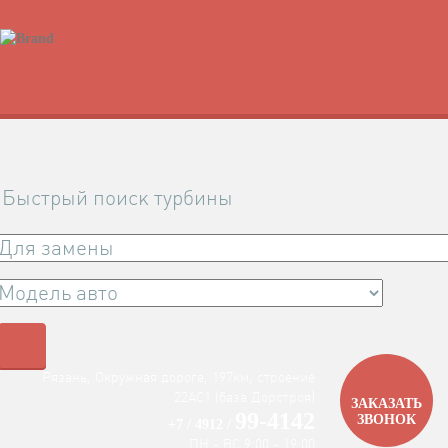
Быстрый поиск турбины
Рязань, Окружная дорога, 197км, строение
22АC1 (база Дорстроя)
ЗАКАЗАТЬ
99-4142
ЗВОНОК
+7 / 4912 /
ПН - ВС 9:00 - 19:00