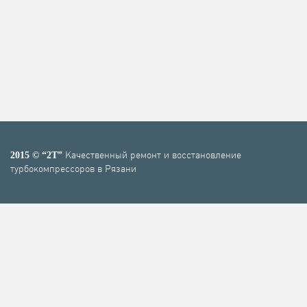
Качественный ремонт и восстановление
2015 © “2T”
турбокомпрессоров в Рязани