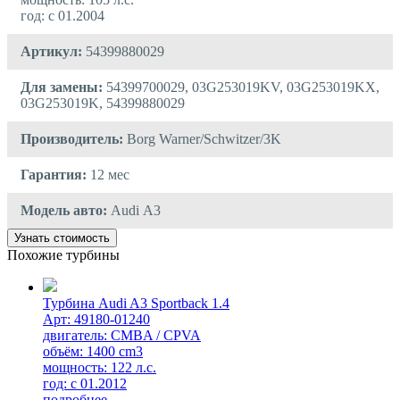
год: с 01.2004
Артикул:
54399880029
Для замены:
54399700029, 03G253019KV, 03G253019KX,
03G253019K, 54399880029
Производитель:
Borg Warner/Schwitzer/3K
Гарантия:
12 мес
Модель авто:
Audi А3
Узнать стоимость
Похожие турбины
Турбина Audi A3 Sportback 1.4
Арт: 49180-01240
двигатель: CMBA / CPVA
объём: 1400 cm3
мощность: 122 л.с.
год: с 01.2012
подробнее