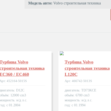
Модель авто:
Volvo строительная техника
Турбина Volvo
Турбина Volvo
строительная техника
строительная техника
EC360 / EC460
L120C
Арт: 452164-5015S
Арт: 466742-5013S
двигатель: D12C
двигатель: TD73KCE
объём: 12000 cm3
объём: 6700 cm3
мощность: н/д л.с.
мощность: н/д л.с.
год: с 01.2004
год: с 01.1994