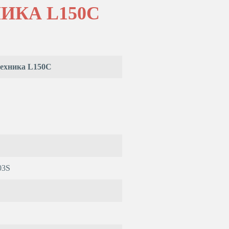
ИКА L150C
техника L150C
03S