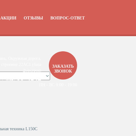
АКЦИИ
ОТЗЫВЫ
ВОПРОС-ОТВЕТ
ань, Окружная дорога,
 строение 22АC1 (база
ЗАКАЗАТЬ
Дорстроя)
ЗВОНОК
99-4142
7 / 4912 /
ПН - ВС 9:00 - 19:00
льная техника L150C