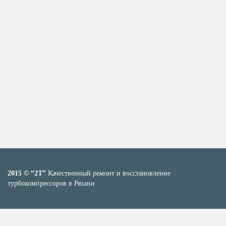
2015 © “2T”
Качественный ремонт и восстановление
турбокомпрессоров в Рязани