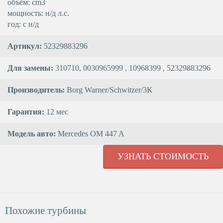
объём: cm3
мощность: н/д л.с.
год: с н/д
Артикул:
52329883296
Для замены:
310710, 0030965999 , 10968399 , 52329883296
Производитель:
Borg Warner/Schwitzer/3K
Гарантия:
12 мес
Модель авто:
Mercedes OM 447 A
УЗНАТЬ СТОИМОСТЬ
Похожие турбины