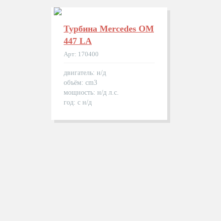
Турбина Mercedes OM
447 LA
Арт: 170400
двигатель: н/д
объём: cm3
мощность: н/д л.с.
год: с н/д