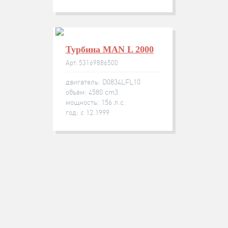
Турбина MAN L 2000
Арт: 53169886500
двигатель: D0834LFL10
объём: 4580 cm3
мощность: 156 л.с.
год: с 12.1999