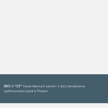
Качественный ремонт и восстановление
2015 © “2T”
турбокомпрессоров в Рязани