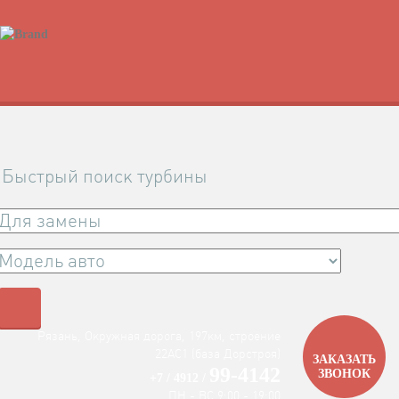
Быстрый поиск турбины
Рязань, Окружная дорога, 197км, строение
22АC1 (база Дорстроя)
ЗАКАЗАТЬ
99-4142
ЗВОНОК
+7 / 4912 /
ПН - ВС 9:00 - 19:00