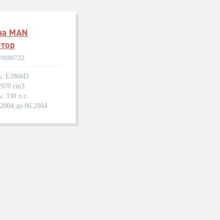
на MAN
атор
19886722
ь: E2866D
1970 cm3
: 330 л.с.
.2004 до 06.2004