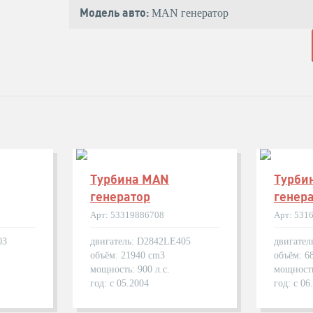
Модель авто:
MAN генератор
Турбина MAN
Турби
генератор
генер
Арт: 53319886708
Арт: 531
03
двигатель: D2842LE405
двигател
объём: 21940 cm3
объём: 6
мощность: 900 л.с.
мощность
год: с 05.2004
год: с 06