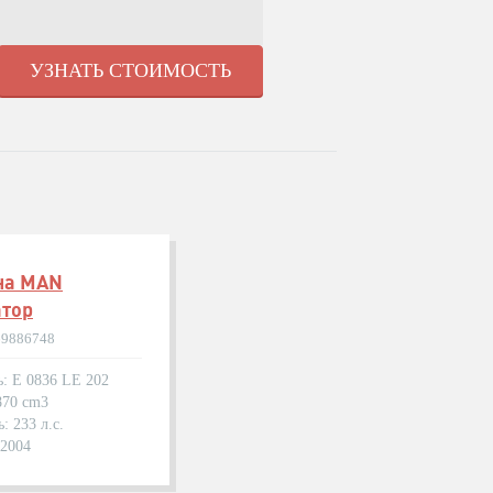
УЗНАТЬ СТОИМОСТЬ
на MAN
атор
69886748
ь: E 0836 LE 202
870 cm3
: 233 л.с.
.2004