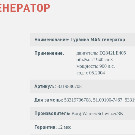
ЕНЕРАТОР
Наименование: Турбина MAN генератор
Применение:
двигатель: D2842LE405
объём: 21940 cm3
мощность: 900 л.с.
год: с 05.2004
Артикул:
53319886708
Для замены:
53319706708, 51.09100-7467, 533
Производитель:
Borg Warner/Schwitzer/3K
Гарантия:
12 мес