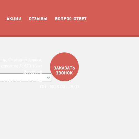
АКЦИИ
ОТЗЫВЫ
ВОПРОС-ОТВЕТ
ань, Окружная дорога,
 строение 22АC1 (база
ЗАКАЗАТЬ
Дорстроя)
ЗВОНОК
99-4142
/ 4912 /
ПН - ВС 9:00 - 19:00