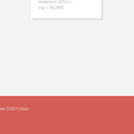
мощность: 435 л.с.
год: с 06.2005
ние 22АC1 (база