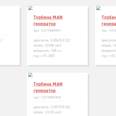
Турбина MAN
Турби
генератор
генер
Арт: 53279886903
Арт: 533
12
двигатель: E2842LE322
двигател
объём: 21940 cm3
объём: 1
мощность: 598 л.с.
мощность
год: с 01.2007
год: с 03
Турбина MAN
генератор
Арт: 53279886460
двигатель: E2876TE302
объём: 13130 cm3